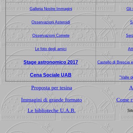
Galleria Nostre Immagini
Gli 
Osservazioni Asteroidi
S
Osservazioni Comete
Sera
Le foto degli amici
Att
Stage astronomico 2017
Castello di Brescia 
Cena Sociale UAB
"Valle d
Proposta per tesina
A
Immagini di grande formato
Come ri
Le biblioteche U.A.B.
Sit