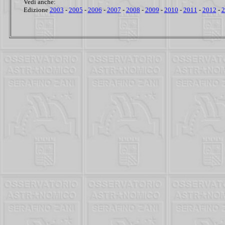
Vedi anche:
Edizione
2003
-
2005
-
2006
-
2007
-
2008
-
2009
-
2010
-
2011
-
2012
-
2