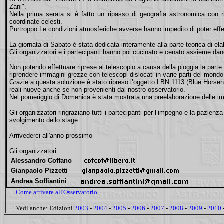
Zani".
Nella prima serata si è fatto un ripasso di geografia astronomica con r
coordinate celesti.
Purtroppo Le condizioni atmosferiche avverse hanno impedito di poter effe
La giornata di Sabato è stata dedicata interamente alla parte teorica di el
Gli organizzatori e i partecipanti hanno poi cucinato e cenato assieme da
Non potendo effettuare riprese al telescopio a causa della pioggia la parte 
riprendere immagini grezze con telescopi dislocati in varie parti del mond
Grazie a questa soluzione è stato ripreso l’oggetto LBN 1113 (Blue Horsehea
reali nuove anche se non provenienti dal nostro osservatorio.
Nel pomeriggio di Domenica è stata mostrata una preelaborazione delle immagi
Gli organizzatori ringraziano tutti i partecipanti per l’impegno e la pazi
svolgimento dello stage.
Arrivederci all'anno prossimo
Gli organizzatori:
Alessandro Coffano
Gianpaolo Pizzetti
Andrea Soffiantini
Come arrivare all'Osservatorio
Vedi anche:
Edizioni
2003
-
2004
-
2005
-
2006
-
2007
-
2008
-
2009
-
2010