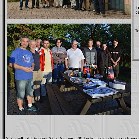
T
c
Te
Si è svolta dal Venerdì 27 a Domenica 30 Luglio la diciottesima edizione 