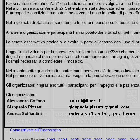
l'Osservatorio "Serafino Zani" che tradizionalmente si svolgeva a fine Lugl
Nella prima serata di Venerdì 27 Settembre è stata dedicata ad un ripasso 
Purtroppo Le condizioni atmosferiche avverse hanno impedito di poter effe
Nella giornata di Sabato si sono tenute le lezioni teoriche sulle tecniche 
Alla sera organizzatori e partecipanti hanno potuto dar vita ad un bel mom
La serata osservativa pratica si è svolta in parte all’esterno con l’uso di s
L’oggetto individuato per la ripresa è stata la nebulosa ngc2380 che per le
di guida manuale che ha permesso di ottenere numerose immagini grezze da 
i campi necessari a completare il mosaico.
Nella tarda notte quando tutti i partecipanti avevano già da tempo lasciato 
Nel pomeriggio di Domenica è stata eseguita la preelaborazione delle immagini
Gli organizzatori ringraziano tutti i partecipanti per l’impegno e la pazi
Gli organizzatori:
Alessandro Coffano
Gianpaolo Pizzetti
Andrea Soffiantini
Come arrivare all'Osservatorio
Vedi anche:
Edizioni
2003
-
2004
-
2005
-
2006
-
2007
-
2008
-
2009
-
2010